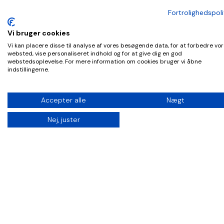
Fortrolighedspoli
Vi bruger cookies
Vi kan placere disse til analyse af vores besøgende data, for at forbedre vo
Behandling
websted, vise personaliseret indhold og for at give dig en god
webstedsoplevelse. For mere information om cookies bruger vi åbne
Vægttab
indstillingerne.
Erektil dysfunktion
Accepter alle
Nægt
Hårtab
Kundeservice
Nej, juster
Levering & returnering
Om os
Følg os på
Facebook
Twitter
YouTube